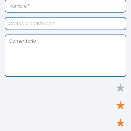
★
★
★