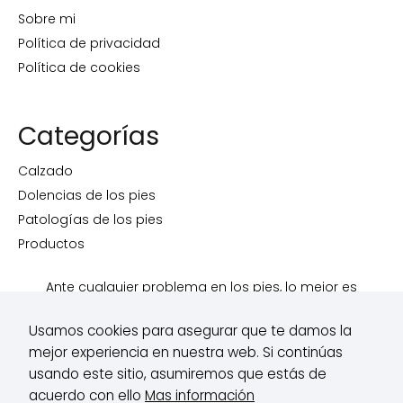
Sobre mi
Política de privacidad
Política de cookies
Categorías
Calzado
Dolencias de los pies
Patologías de los pies
Productos
Ante cualquier problema en los pies, lo mejor es
siempre acudir a un podólogo.
Usamos cookies para asegurar que te damos la
Esto no es un blog científico, es una página donde una
mejor experiencia en nuestra web. Si continúas
podóloga colegiada ofrece información y consejos
usando este sitio, asumiremos que estás de
para el día a día de la gente. Las definiciones y
acuerdo con ello
Mas información