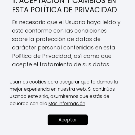
II. ACEPTACIÓN Y CAMBIOS EN
ESTA POLÍTICA DE PRIVACIDAD
Es necesario que el Usuario haya leído y
esté conforme con las condiciones
sobre la protección de datos de
carácter personal contenidas en esta
Política de Privacidad, así como que
acepte el tratamiento de sus datos
personales para que el Responsable del
tratamiento pueda proceder al mismo
Usamos cookies para asegurar que te damos la
mejor experiencia en nuestra web. Si continúas
en la forma, durante los plazos y para
usando este sitio, asumiremos que estás de
las finalidades indicadas. El uso del Sitio
acuerdo con ello
Mas información
Web implicará la aceptación de la
Política de Privacidad del mismo.
Aceptar
cuidatuspies.com se reserva el derecho