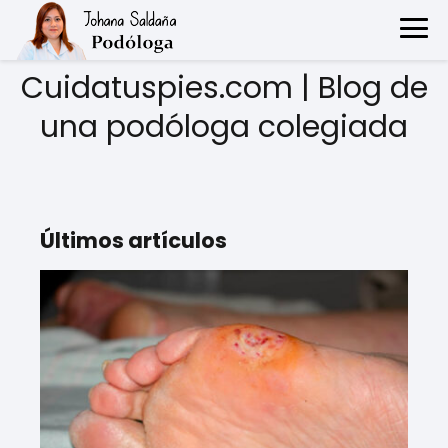
Destacado
Destacado
Destacado
Destacado
Cuidatuspies.com | Blog de
una podóloga colegiada
Últimos artículos